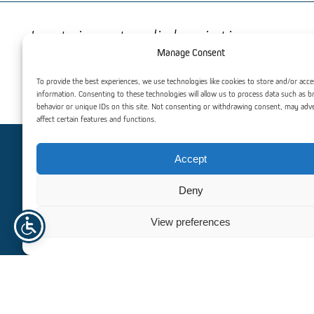
Jus taip pat gali dominti
Manage Consent
To provide the best experiences, we use technologies like cookies to store and/or acce
information. Consenting to these technologies will allow us to process data such as 
behavior or unique IDs on this site. Not consenting or withdrawing consent, may adv
affect certain features and functions.
Accept
Reikia pagalbos? Susisiekite su
mumis
Deny
View preferences
Norėdami gauti asmeninę pagalbą, mūsų atsidavusi komanda
yra čia, kad padėtų. Esame įsipareigoję suteikti jums išskirtinę
paramą ir patarimus, užtikrindami, kad visi jūsų poreikiai būtų
patenkinti efektyviai ir profesionaliai.
+370 671 20 024