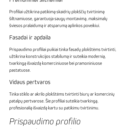
Profiliai užtikrina patikimą skaidrių plokščių tvirtinimą
šiltnamiuose, garantuoja saugų montavimą, maksimalų
šviesos pralaidumą ir atsparumą aplinkos poveikiui.
Fasadai ir apdaila
Prispaudimo profiliai puikiai tinka fasadų plokštėms tvirtinti,
užtikrina konstrukcijos stabilumą ir suteikia modernią,
tvarkingą išvaizdą komerciniuose bei pramoniniuose
pastatuose.
Vidaus pertvaros
Tinka stiklo ar akrilo plokštėms tvirtinti biurų ar komercinių
patalpų pertvarose. Šie profiliai suteikia tvarkingą,
profesionalią išvaizdą kartu su patikimu tvirtinimu.
Prispaudimo profilio