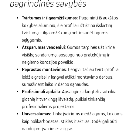
pagrindinės savybės
Tvirtumas ir ilgaamžiškumas
: Pagaminti iš aukštos
kokybės aliuminio, šie profiliai užtikrina išskirtinį
tvirtumą ir ilgaamžiškumą net ir sudėtingomis
sąlygomis.
Atsparumas vandeniui
: Gumos tarpinės užtikrina
visišką sandarumą, apsaugo nuo pratekėjimų ir
neigiamo korozijos poveikio.
Paprastas montavimas
: Lengvi, tačiau tvirti profiliai
leidžia greitai ir lengvai atlikti montavimo darbus,
sumažinant laiko ir darbo sąnaudas.
Profesionali apdaila
: Apsauginis dangtelis suteikia
glotnią ir tvarkingą išvaizdą, puikiai tinkančią
profesionaliems projektams.
Universalumas
: Tinka įvairioms medžiagoms, tokioms
kaip polikarbonatas, stiklas ir akrilas, todėl gali būti
naudojami įvairiose srityse.