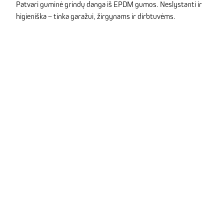
Patvari guminė grindų danga iš EPDM gumos. Neslystanti ir
higieniška – tinka garažui, žirgynams ir dirbtuvėms.