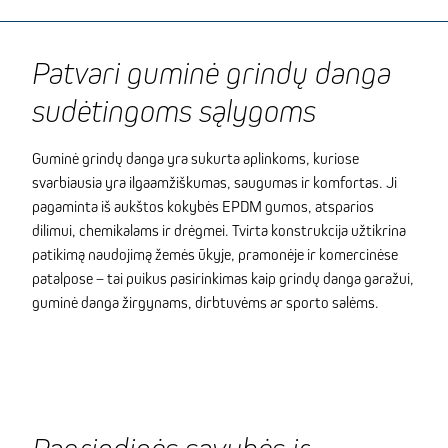
Patvari guminė grindų danga
sudėtingoms sąlygoms
Guminė grindų danga yra sukurta aplinkoms, kuriose
svarbiausia yra ilgaamžiškumas, saugumas ir komfortas. Ji
pagaminta iš aukštos kokybės EPDM gumos, atsparios
dilimui, chemikalams ir drėgmei. Tvirta konstrukcija užtikrina
patikimą naudojimą žemės ūkyje, pramonėje ir komercinėse
patalpose – tai puikus pasirinkimas kaip grindų danga garažui,
guminė danga žirgynams, dirbtuvėms ar sporto salėms.