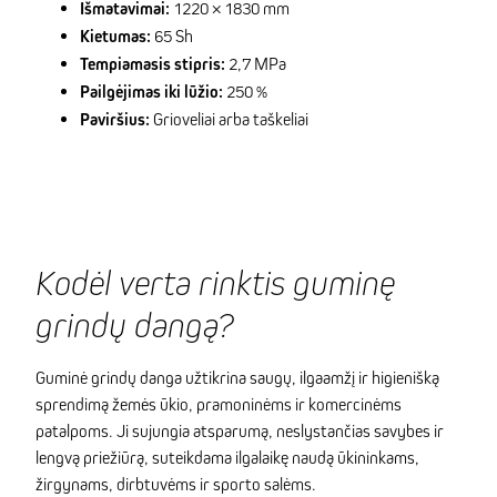
Išmatavimai:
1220 × 1830 mm
Kietumas:
65 Sh
Tempiamasis stipris:
2,7 MPa
Pailgėjimas iki lūžio:
250 %
Paviršius:
Grioveliai arba taškeliai
Kodėl verta rinktis guminę
grindų dangą?
Guminė grindų danga užtikrina saugų, ilgaamžį ir higienišką
sprendimą žemės ūkio, pramoninėms ir komercinėms
patalpoms. Ji sujungia atsparumą, neslystančias savybes ir
lengvą priežiūrą, suteikdama ilgalaikę naudą ūkininkams,
žirgynams, dirbtuvėms ir sporto salėms.