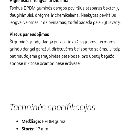
Higieniška ir lengvai prižiūrima
Tankus EPDM guminės dangos paviršius atsparus bakterijų
dauginimuisi, drėgmei ir chemikalams. Neakytas paviršius
lengvai valomas ir džiovinamas, todėl padeda palaikyti švarą.
Platus panaudojimas
Ši guminė grindų danga puikiai tinka žirgynams, fermoms,
grindų dangai garažui, dirbtuvėms bei sporto salėms. Ji taip
pat naudojama gamybinėse patalpose, oro uostų bagažo
zonose ir kitose pramoninėse erdvėse.
Techninės specifikacijos
Medžiaga:
EPDM guma
Storis:
17 mm