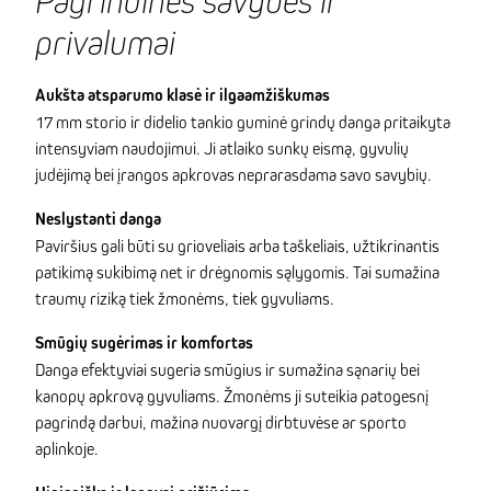
Pagrindinės savybės ir
privalumai
Aukšta atsparumo klasė ir ilgaamžiškumas
17 mm storio ir didelio tankio guminė grindų danga pritaikyta
intensyviam naudojimui. Ji atlaiko sunkų eismą, gyvulių
judėjimą bei įrangos apkrovas neprarasdama savo savybių.
Neslystanti danga
Paviršius gali būti su grioveliais arba taškeliais, užtikrinantis
patikimą sukibimą net ir drėgnomis sąlygomis. Tai sumažina
traumų riziką tiek žmonėms, tiek gyvuliams.
Smūgių sugėrimas ir komfortas
Danga efektyviai sugeria smūgius ir sumažina sąnarių bei
kanopų apkrovą gyvuliams. Žmonėms ji suteikia patogesnį
pagrindą darbui, mažina nuovargį dirbtuvėse ar sporto
aplinkoje.