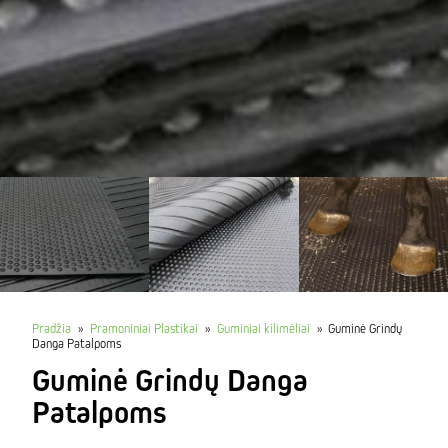
Pradžia
»
Pramoniniai Plastikai
»
Guminiai kilimėliai
»
Guminė Grindų
Danga Patalpoms
Guminė Grindų Danga
Patalpoms