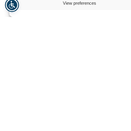
View preferences
Guminė Danga Sporto Salėms
Guminė Danga Žaid
Reikia pagalbos? Susisiekite su
mumis
Norėdami gauti asmeninę pagalbą, mūsų atsidavusi komanda
yra čia, kad padėtų. Esame įsipareigoję suteikti jums išskirtinę
paramą ir patarimus, užtikrindami, kad visi jūsų poreikiai būtų
patenkinti efektyviai ir profesionaliai.
+370 671 20 024