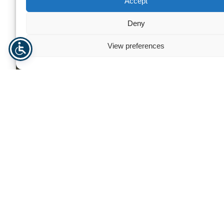
Accept
Deny
View preferences
PEEK Polietereterketonas
PTFE Plastikas –
Reikia pagalbos? Susisiekite su
mumis
Norėdami gauti asmeninę pagalbą, mūsų atsidavusi komanda
yra čia, kad padėtų. Esame įsipareigoję suteikti jums išskirtinę