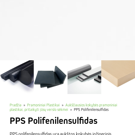
Pradžia
»
Pramoniniai Plastikai
»
Aukščiausios kokybės pramoniniai
plastikai, pritaikyti jūsų verslo sėkmei
»
PPS Polifenilensulfidas
PPS Polifenilensulfidas
PPS polifenilensulfidas yra aukštos kokybės inžinerinis