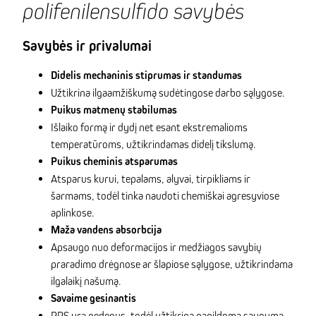
polifenilensulfido savybės
Savybės ir privalumai
Didelis mechaninis stiprumas ir standumas
Užtikrina ilgaamžiškumą sudėtingose darbo sąlygose.
Puikus matmenų stabilumas
Išlaiko formą ir dydį net esant ekstremalioms
temperatūroms, užtikrindamas didelį tikslumą.
Puikus cheminis atsparumas
Atsparus kurui, tepalams, alyvai, tirpikliams ir
šarmams, todėl tinka naudoti chemiškai agresyviose
aplinkose.
Maža vandens absorbcija
Apsaugo nuo deformacijos ir medžiagos savybių
praradimo drėgnose ar šlapiose sąlygose, užtikrindama
ilgalaikį našumą.
Savaime gesinantis
PPS yra nedegus, todėl užtikrina papildomą saugumą