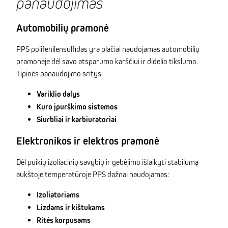
panaudojimas
Automobilių pramonė
PPS polifenilensulfidas yra plačiai naudojamas automobilių
pramonėje dėl savo atsparumo karščiui ir didelio tikslumo.
Tipinės panaudojimo sritys:
Variklio dalys
Kuro įpurškimo sistemos
Siurbliai ir karbiuratoriai
Elektronikos ir elektros pramonė
Dėl puikių izoliacinių savybių ir gebėjimo išlaikyti stabilumą
aukštoje temperatūroje PPS dažnai naudojamas:
Izoliatoriams
Lizdams ir kištukams
Ritės korpusams