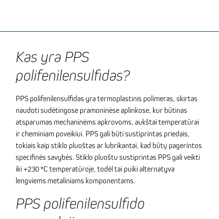
Kas yra PPS
polifenilensulfidas?
PPS polifenilensulfidas yra termoplastinis polimeras, skirtas
naudoti sudėtingose pramoninėse aplinkose, kur būtinas
atsparumas mechaninėms apkrovoms, aukštai temperatūrai
ir cheminiam poveikiui. PPS gali būti sustiprintas priedais,
tokiais kaip stiklo pluoštas ar lubrikantai, kad būtų pagerintos
specifinės savybės. Stiklo pluoštu sustiprintas PPS gali veikti
iki +230 °C temperatūroje, todėl tai puiki alternatyva
lengviems metaliniams komponentams.
PPS polifenilensulfido