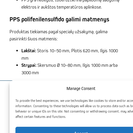
elektros ir aukštos temperatūros aplinkose.
PPS polifenilensulfido galimi matmenys
Produktas tiekiamas pagal specialų užsakymą, galima
pasirinkti šiuos matmenis:
Lakštai:
Storis 10–50 mm, Plotis 620 mm, Ilgis 1000
mm
Strypai:
Skersmuo Ø 10–80 mm, Ilgis 1000 mm arba
3000 mm
Manage Consent
Jus taip pat gali dominti
To provide the best experiences, we use technologies like cookies to store and/or acce
information. Consenting to these technologies will allow us to process data such as 
behavior or unique IDs on this site. Not consenting or withdrawing consent, may adv
affect certain features and functions.