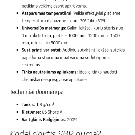
patikimą veikimą esant apkrovoms.
Atsparumas temperatūrai:
Veikia efektyviai plačiame
temperatūrų diapazone – nuo -30°C iki +60°C.
Universalūs matmenys:
Galimi lakštai, kurių storis nuo
1 mm iki 50 mm, plotis – 1000 mm, 1200 mm ir 1500
mm, o ilgis – iki 5000 mm.
Sustiprinti variantai:
Audiniu sutvirtinti lakštai suteikia
papildomą stiprumą ir patvarumą sudėtingoms
reikmėms.
Tinka neutralioms aplinkoms:
Idealiai tinka naudoti
chemiškai neagresyviose aplinkose.
Techniniai duomenys:
Tankis:
1,6 g/cm³
Kietumas:
65 Shore A
Santykinis Pailgėjimas:
200%
Kodėl rinktis SBR gumą?