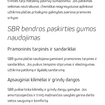
trinties tarp metalinių paviršių sumažinimui. Jos patikimas
veikimas neutraliuose, chemiškai neagresyviuose aplinkose
užtikrina plačias pritaikymo galimybes įvairiose pramonės
srityse.
SBR bendros paskirties gumos
naudojimas
Pramoninės tarpinės ir sandarikliai
SBR guma plačiai naudojama gaminant pramonines tarpines ir
sandariklius. Jos puikus tempimo stiprumas ir elastingumas
užtikrina patikimą ir ilgalaikį sandarumą.
Apsauginiai kilimėliai ir grindų dangos
SBR puikiai tinka kilimėlių ir grindų dangų gamybai. Jos
amortizuojančios ir trintį mažinančios savybės gerina darbo
vietos saugumą ir komfortą.