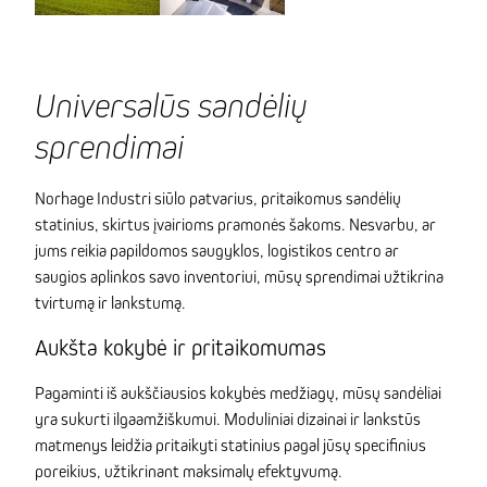
Universalūs sandėlių
sprendimai
Norhage Industri siūlo patvarius, pritaikomus sandėlių
statinius, skirtus įvairioms pramonės šakoms. Nesvarbu, ar
jums reikia papildomos saugyklos, logistikos centro ar
saugios aplinkos savo inventoriui, mūsų sprendimai užtikrina
tvirtumą ir lankstumą.
Aukšta kokybė ir pritaikomumas
Pagaminti iš aukščiausios kokybės medžiagų, mūsų sandėliai
yra sukurti ilgaamžiškumui. Moduliniai dizainai ir lankstūs
matmenys leidžia pritaikyti statinius pagal jūsų specifinius
poreikius, užtikrinant maksimalų efektyvumą.