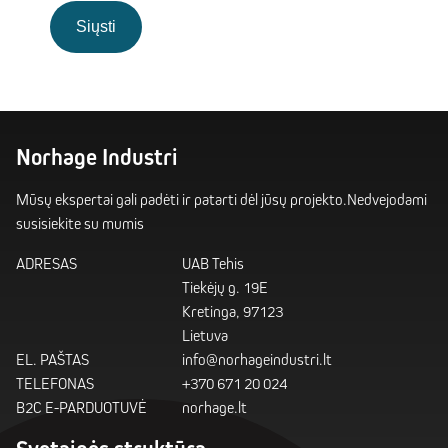
Norhage Industri
Mūsų ekspertai gali padėti ir patarti dėl jūsų projekto.Nedvejodami
susisiekite su mumis
ADRESAS
UAB Tehis
Tiekėjų g. 19E
Kretinga, 97123
Lietuva
EL. PAŠTAS
info@norhageindustri.lt
TELEFONAS
+370 671 20 024
B2C E-PARDUOTUVĖ
norhage.lt