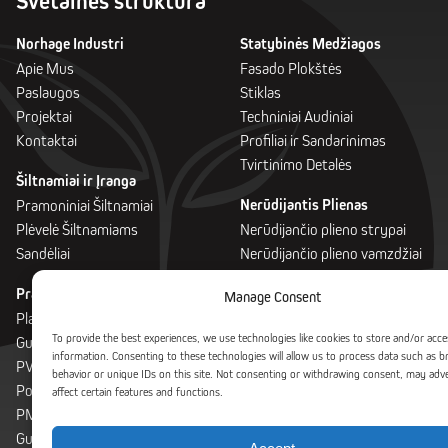
Svetainės struktūra
Norhage Industri
Statybinės Medžiagos
Apie Mus
Fasado Plokštės
Paslaugos
Stiklas
Projektai
Techniniai Audiniai
Kontaktai
Profiliai ir Sandarinimas
Tvirtinimo Detalės
Šiltnamiai ir Įranga
Nerūdijantis Plienas
Pramoniniai Šiltnamiai
Plėvelė Šiltnamiams
Nerūdijančio plieno strypai
Sandėliai
Nerūdijančio plieno vamzdžiai
Pramoniniai Plastikai
Manage Consent
Plastikai
To provide the best experiences, we use technologies like cookies to store and/or acce
Gumos
information. Consenting to these technologies will allow us to process data such as 
PVC Durų ir Užuolaidų Sistema
behavior or unique IDs on this site. Not consenting or withdrawing consent, may adv
Polikarbonato Sistemos
affect certain features and functions.
PMMA Medžiagos
Guminiai kilimėliai