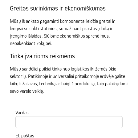
Greitas surinkimas ir ekonomiškumas
Mūsų iš anksto pagaminti komponentai leidžia greitai ir
lengvai surinkti statinius, sumažinant prastovų laiką ir
įrengimo išlaidas. Siūlome ekonomiškus sprendimus,
nepakenkiant kokybei.
Tinka įvairioms reikmėms
Mūsų sandėliai puikiai tinka nuo logistikos iki žemės ūkio
sektorių. Patikimoje ir universaliai pritaikomoje erdvėje galite
laikyti žaliavas, techniką ar baigt1 produkciją, taip palaikydami
savo verslo veiklą.
Vardas
El. paštas